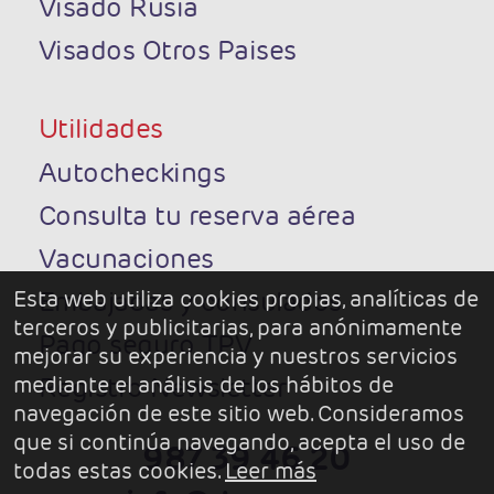
Visado Rusia
Visados Otros Paises
Utilidades
Autocheckings
Consulta tu reserva aérea
Vacunaciones
Embajadas y consulados
Esta web utiliza cookies propias, analíticas de
terceros y publicitarias, para anónimamente
Pago seguro TPV
mejorar su experiencia y nuestros servicios
Registro Newsletter
mediante el análisis de los hábitos de
navegación de este sitio web. Consideramos
que si continúa navegando, acepta el uso de
987 39 46 20
todas estas cookies.
Leer más