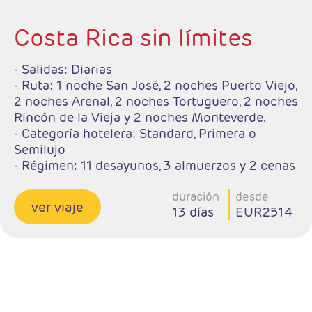
Costa Rica sin límites
- Salidas: Diarias
- Ruta: 1 noche San José, 2 noches Puerto Viejo,
2 noches Arenal, 2 noches Tortuguero, 2 noches
Rincón de la Vieja y 2 noches Monteverde.
- Categoría hotelera: Standard, Primera o
Semilujo
- Régimen: 11 desayunos, 3 almuerzos y 2 cenas
- IMPORTANTE: Si selecciona un vuelo de
regreso anterior a las 15:00hrs tendrá un
duración
desde
ver viaje
13 días
EUR2514
suplemento por realizar el traslado en privado
al aeropuerto. Consultar suplemento.